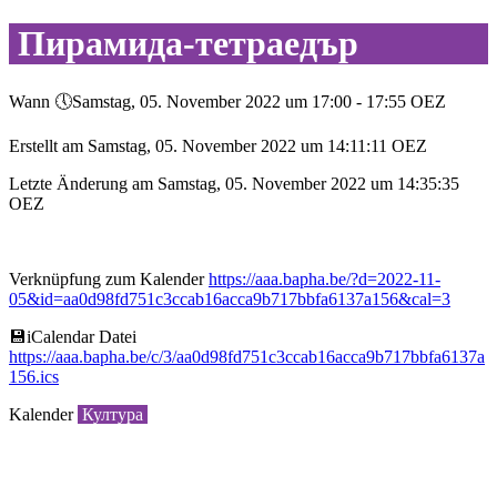
Пирамида-тетраедър
Wann 🕔︎Samstag, 05. November 2022 um 17:00 - 17:55 OEZ
Erstellt am Samstag, 05. November 2022 um 14:11:11 OEZ
Letzte Änderung am Samstag, 05. November 2022 um 14:35:35
OEZ
Verknüpfung zum Kalender
https://aaa.bapha.be/?d=2022-11-
05&id=aa0d98fd751c3ccab16acca9b717bbfa6137a156&cal=3
💾︎iCalendar Datei
https://aaa.bapha.be/c/3/aa0d98fd751c3ccab16acca9b717bbfa6137a
156.ics
Kalender
Култура