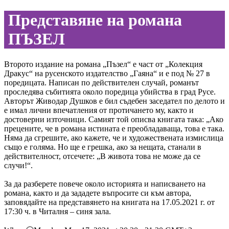
Представяне на романа
ПЪЗЕЛ
Второто издание на романа „Пъзел“ е част от „Колекция
Дракус“ на русенското издателство „Гаяна“ и е под № 27 в
поредицата. Написан по действителен случай, романът
проследява събитията около поредица убийства в град Русе.
Авторът Живодар Душков е бил съдебен заседател по делото и
е имал лични впечатления от протичането му, както и
достоверни източници. Самият той описва книгата така: „Ако
прецените, че в романа истината е преобладаваща, това е така.
Няма да сгрешите, ако кажете, че и художествената измислица
също е голяма. Но ще е грешка, ако за нещата, станали в
действителност, отсечете: „В живота това не може да се
случи!“.
За да разберете повече около историята и написването на
романа, както и да зададете въпросите си към автора,
заповядайте на представянето на книгата на 17.05.2021 г. от
17:30 ч. в Читалня – синя зала.